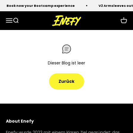
Zum Inhalt springen
Book now your Bootcamp experience
V2 Armsleeves out
Enefy
Navigationsmenü öffnen
Suche öffnen
Waren
Dieser Blog ist leer
Zurück
About Enefy
Enefy wurde 2023 mit einem klaren Ziel gegründet: das